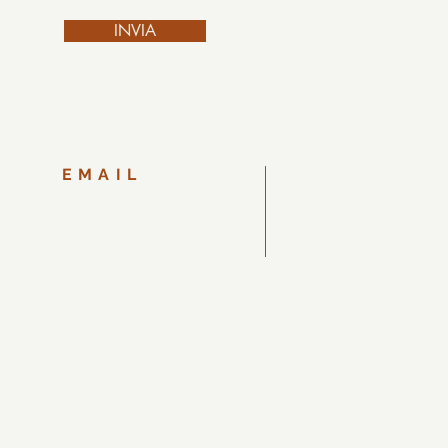
INVIA
EMAIL
veronicapetrogallidesign.it